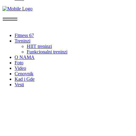
Fitness 67
Treninzi
HIIT treninzi​
Funkcionalni treninzi
O NAMA
Foto
this page will
Video
Cenovnik
ARIVE SOON
Kad i Gde
Vesti